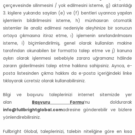
çerçevesinde silinmesini / yok edilmesini isteme, g) aktarıldığı
3. kişilere yukarıda sayılan (e) ve (f) bentleri uyarınca yapılan
işlemlerin bildirilmesini isteme, h) münhasıran otomatik
sistemler ile analiz edilmesi nedeniyle aleyhinize bir sonucun
ortaya çıkmasına itiraz etme, ı) işlemenin sınırlandırılmasını
isteme, i) biçimlendirilmiş, genel olarak kullanılan makine
tarafından okunabilen bir formatta talep etme ve j) kanuna
aykırı olarak işlenmesi sebebiyle zarara uğramanız hâlinde
zararın giderilmesini talep etme hakkına sahipsiniz. Ayrıca, e-
posta listesinden çıkma hakkını da e-posta içeriğindeki linke
tıklayarak ücretsiz olarak kullanabilirsiniz.
Bilgi ve başvuru taleplerinizi internet sitemizde yer
alan
Başvuru Formu
’nu doldurarak
info@fullbrightglobal.com
adresine gönderebilir ve bizlere
yönlendirebilirsiniz.
Fullbright Global, taleplerinizi, talebin niteliğine göre en kısa