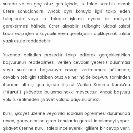
sürede ve en geç otuz gün içinde, ilk talep ücretsiz olmak
üzere sonuçlandırır. Ancak aynı konuyla ilgili takip eden
taleplerde veya ilk talepte işlemin ayrıca bir maliyeti
gerektirmesi hâlinde, ücret alınabilir. Fullbright Global talebi
kabul edip işleme koyabilir veya gerekçesini açıklayarak talebi
yazılı usulle reddedebilir.
Yukarıda belirtilen prosedür takip edilerek gerçekleştirilen
başvurunun reddedilmesi, verilen cevabın yetersiz bulunması
veya süresinde başvuruya cevap verilmemesi hâllerinde;
cevabın tebliğini takiben otuz ve her hâlde başvuru tarihinden
itibaren altmış gün içinde Kişisel Verileri Koruma Kurulu’na
(“
Kurul
”) şikâyette bulunma hakkı mevcuttur. Ancak başvuru
yolu tüketilmeden şikâyet yoluna başvurulamaz.
Kurul, şikâyet üzerine veya ihlal iddiasını öğrenmesi durumunda
resen, görev alanına giren konularda gerekli incelemeyi yapar.
Şikâyet üzerine Kurul, talebi inceleyerek ilgililere bir cevap verir.