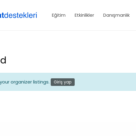
Eğitim
Etkinlikler
Danışmanlık
rd
our organizer listings.
Giriş yap