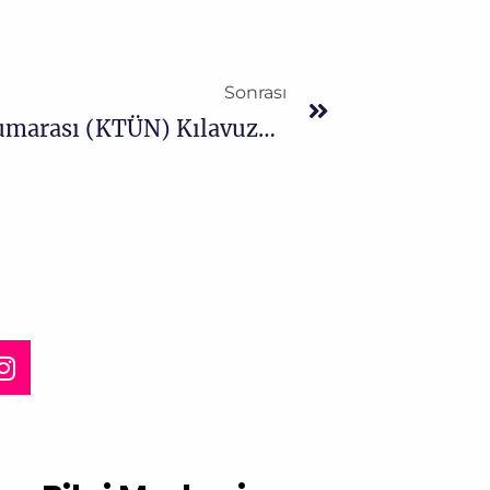
Sonrası
Küresel Ticari Ürün Numarası (KTÜN) Kılavuzu Yayımlandı!