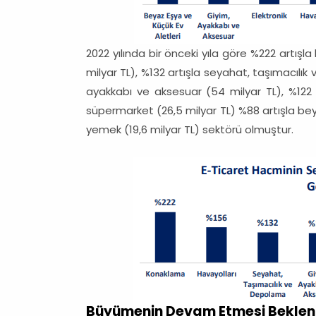
2022 yılında bir önceki yıla göre %222 artışla
milyar TL), %132 artışla seyahat, taşımacılık
ayakkabı ve aksesuar (54 milyar TL), %122 a
süpermarket (26,5 milyar TL) %88 artışla beya
yemek (19,6 milyar TL) sektörü olmuştur.
Büyümenin Devam Etmesi Beklen