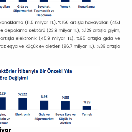
 konaklama (11,5 milyar TL), %156 artışla havayolları (45,1
 ve depolama sektörü (23,9 milyar TL), %129 artışla giyim,
rtışla elektronik (45,9 milyar TL), %95 artışla gıda ve
z eşya ve küçük ev aletleri (96,7 milyar TL), %39 artışla
iyor