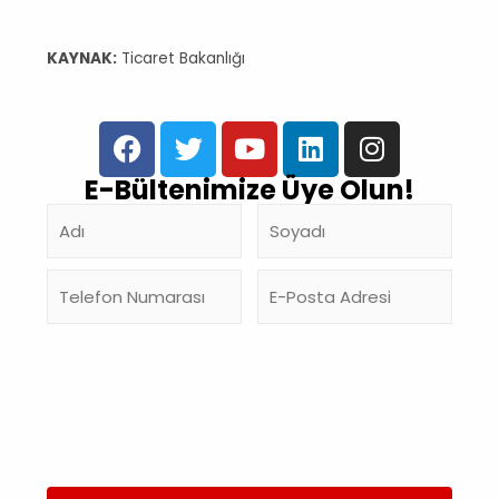
KAYNAK:
Ticaret Bakanlığı
E-Bültenimize Üye Olun!
E-
Bülten
kullanı
aydın
metni
onayl